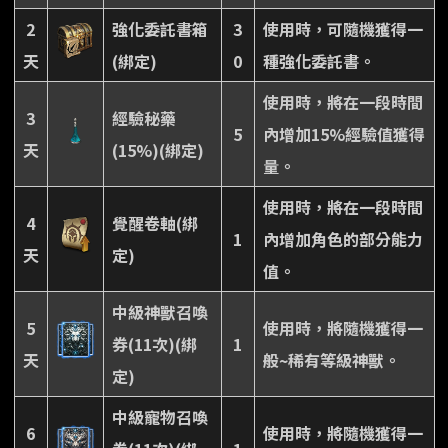
2
強化委託書箱
3
使用時，可隨機獲得一
天
(綁定)
0
種強化委託書。
使用時，將在一段時間
3
經驗秘藥
5
內增加15%經驗值獲得
天
(15%)(綁定)
量。
使用時，將在一段時間
4
覺醒卷軸(綁
1
內增加角色的部分能力
天
定)
值。
中級神獸召喚
5
使用時，將隨機獲得一
券(11次)(綁
1
天
般~稀有等級神獸。
定)
中級寵物召喚
6
使用時，將隨機獲得一