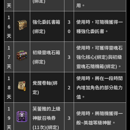
(綁定)
天
用。
1
強化委託書箱
3
使用時，可隨機獲得一
6
(綁定)
0
種強化委託書。
天
1
使用時，可獲得靈魂石
初級靈魂石箱
7
3
強化核心(綁定)與初級
(綁定)
天
靈魂石隨機箱(綁定)。
1
使用時，將在一段時間
覺醒卷軸(綁
8
2
內增加角色的部分能力
定)
天
值。
1
芙蕾雅的上級
使用時，將隨機獲得一
9
神獸召喚券
3
般~英雄等級神獸。
天
(11次)(綁定)