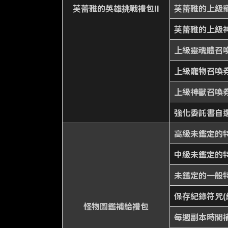
芙蕾雅的英雄挑戰禮包II
芙蕾雅的上級寵
芙蕾雅的上級神
上級靈魂體召喚券
上級寵物召喚券(
上級神獸召喚券(
強化委託書自選
高級未鑑定的特
中級未鑑定的特
未鑑定的一般特
保存紀錄符咒(
怪物圖鑑補給禮包
每週副本時間補