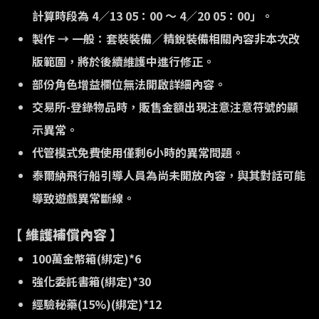
計算時段為 4／13 05：00 ～ 4／20 05：00」。
製作 → 一般：套裝裝備／精銳裝備相關內容非本次改
版範圍，將於後續維護中進行修正。
部份角色增益欄位無法開啟詳細內容。
交易所-登錄物品時，販售金額出現注意注意符號的顯
示異常。
代管模式免費使用僅剩6小時的異常問題。
泰爾納飛行船引導人員為尚未開放內容，與其對話可能
導致遊戲異常斷線。
【 維護補償內容 】
100萬金幣箱(綁定)*6
強化委託書箱(綁定)*30
經驗秘藥(15%)(綁定)*12