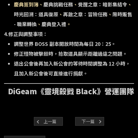
慶典簽到簿
、
慶典挑戰任務
、
覺醒之章：暗影集結令
、
時光回溯：道具復原
、
再啟之章：冒險任務
、
限時販售
- 職業轉換
、
慶典登入禮
。
4.修正與調整事項：
調整世界 BOSS 副本開放時間為每日 20：25。
修正怪物被擊殺時，拾取道具顯示距離過遠之問題。
退出公會後再加入新公會的等待時間調整為 12 小時，
且加入新公會後可直接進行捐獻。
DiGeam《靈境殺戮 Black》營運團隊
上一篇
下一篇