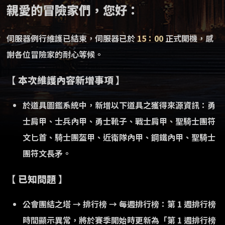
親愛的冒險家們，您好：
伺服器例行維護已結束，伺服器已於
15：00
正式開機，感
謝各位冒險家的耐心等候。
【 本次維護內容新增事項 】
於道具圖鑑系統中，新增以下道具之獲得來源資訊：勇
士肩甲、士兵內甲、勇士靴子、戰士肩甲、聖騎士團符
文匕首、騎士團盔甲、近衛隊內甲、鋼鐵內甲、聖騎士
團符文長矛。
【 已知問題 】
公會團結之塔 → 排行榜 → 每週排行榜：第 1 週排行榜
時間顯示異常，將於賽季開始時更新為「第 1 週排行榜