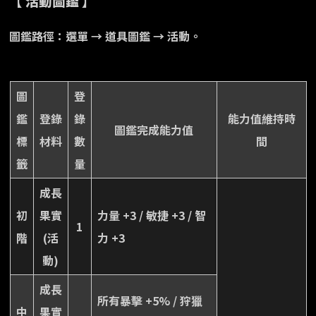
【 活動圖鑑 】
圖鑑路徑：選單 → 道具圖鑑 → 活動。
圖
登
鑑
登錄
錄
能力值維持時
圖鑑完成能力值
標
材料
數
間
籤
量
成長
初
果實
力量 +3 / 敏捷 +3 / 智
1
階
(活
力 +3
動)
成長
所有暴擊 +5% / 狩獵
中
果實