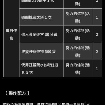
動)
努力的信物(活
通關挑戰之塔 1 次
1
動)
每日任
努力的信物(活
進入黃金迷宮 30 分鐘
2
務
動)
努力的信物(活
狩獵任意怪物 300 隻
2
動)
使用狂暴藥水(綁定)道
努力的信物(活
1
具 5 次
動)
【 製作配方 】
製作次數重置時間：每日凌晨5點／每週一凌晨5點。