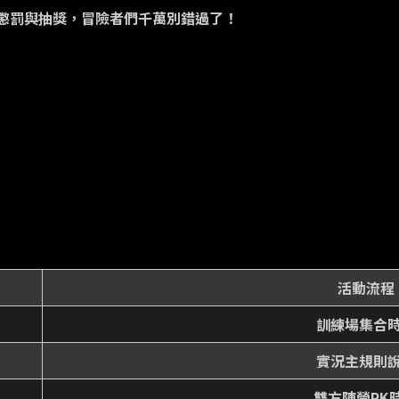
懲罰與抽獎，冒險者們千萬別錯過了！
活動流程
訓練場集合
實況主規則
雙方陣營PK