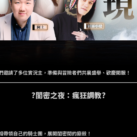
們邀請了多位實況主，準備與冒險者們共襄盛舉、歡慶開服！
?閨密之夜：瘋狂調教?
相帶領自己的騎士團，展開閨密間的廝殺！