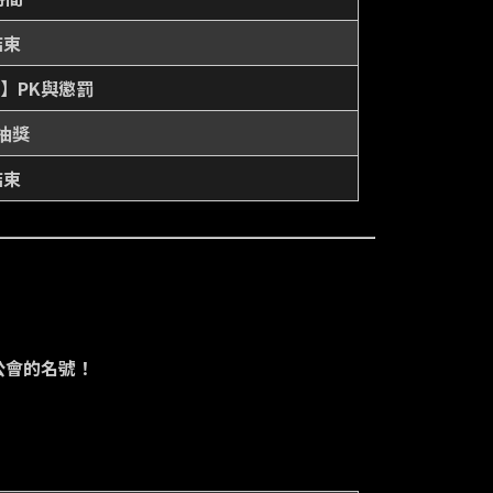
結束
】PK與懲罰
抽獎
結束
公會的名號！