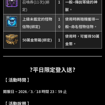
召喚券(11次)(綁
1
一般~傳說等級的神
定)
獸。
上級未鑑定的怪物
1
使用時將隨機獲得一
信物(綁定)
0
般~命名怪物信物。
使用時，可獲得50萬
50萬金幣箱(綁定)
1
金幣。
?平日限定登入送?
【 活動時間 】
開服日 ~ 2026／3／18 時間 23：59 止
【 活動說明 】